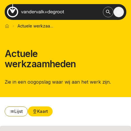
Search
Open
Ga naar de homepagina
Actuele werkzaamheden
home
Actuele
werkzaamheden
Zie in een oogopslag waar wij aan het werk zijn.
Lijst
Kaart